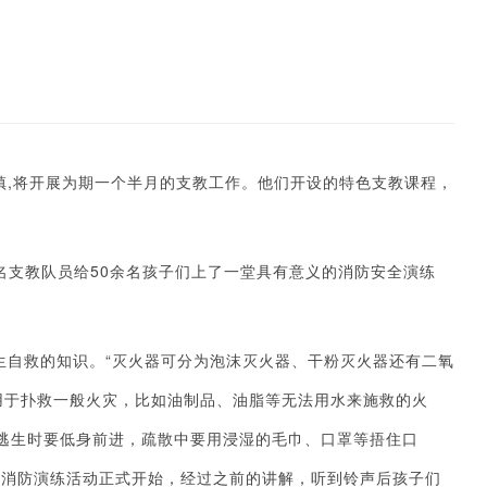
镇,将开展为期一个半月的支教工作。他们开设的特色支教课程，
3名支教队员给50余名孩子们上了一堂具有意义的消防安全演练
生自救的知识。“灭火器可分为泡沫灭火器、干粉灭火器还有二氧
用于扑救一般火灾，比如油制品、油脂等无法用水来施救的火
，逃生时要低身前进，疏散中要用浸湿的毛巾、口罩等捂住口
，消防演练活动正式开始，经过之前的讲解，听到铃声后孩子们