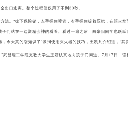
全出口逃离。整个过程仅仅用了不到30秒。
方法。“拔下保险销，左手握住喷管，右手握住提着压把，在距火焰
孩子们站在一边聚精会神的看着。看过一遍之后，向豪阳同学也跃跃
器，今天真的涨知识了”谈到使用灭火器的技巧，王凯凡介绍道，“其
？”武昌理工学院支教大学生王妍认真地向孩子们问道。7月17日，