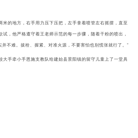
两米的地方，右手用力压下压把，左手拿着喷管左右摇摆，直至
欲试，他严格遵守着王老师示范的每一步骤，随着干粉的喷出，
实并不难。拔栓、握紧、对准火源，不要害怕也别慌张就行了。”
该校大手牵小手恩施支教队给建始县景阳镇的留守儿童上了一堂具