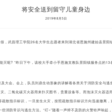
将安全送到留守儿童身边
2019年8月5日
假，武昌理工学院26名大学生志愿者来到湖北省恩施州建始县景阳
能灭呢? ”昨日下午，该校大手牵小手恩施支教队景阳镇服务点的1
普及大会。会上，队员刘鼎生动形象的讲解着各类关于消防安全与逃
火灾。二氧化碳灭火器用来扑灭图书，贵重设备等。而泡沫灭火器适
道”等疏散指示标识，一旦发生火灾，按照疏散指示标识方向迅速撤离
一些消防常识与逃生方法。“叮~”随着一声猝不及防的火警铃声响起