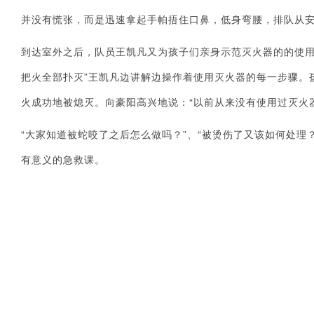
并没有慌张，而是迅速拿起手帕捂住口鼻，低身弯腰，排队从安
到达室外之后，队员王凯凡又为孩子们亲身示范灭火器的的使用
把火全部扑灭”王凯凡边讲解边操作着使用灭火器的每一步骤。
火成功地被熄灭。向豪阳高兴地说：“以前从来没有使用过灭火
“大家知道被蛇咬了之后怎么做吗？”、“被烫伤了又该如何处理
有意义的急救课。