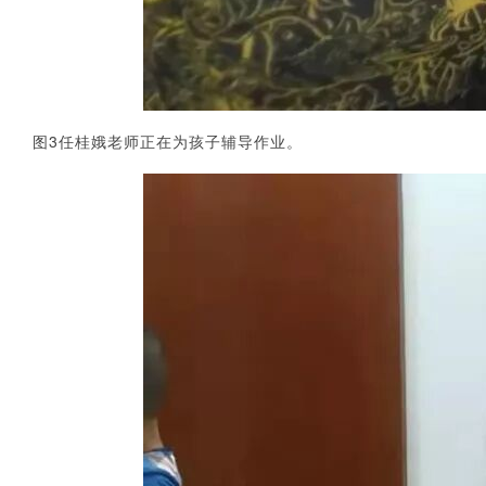
3
图
任桂娥老师正在为孩子辅导作业。