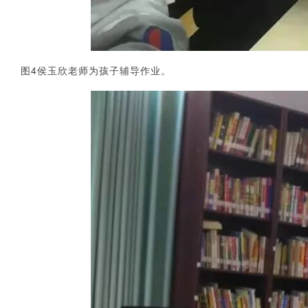
4
图
侯玉欣老师为孩子辅导作业。