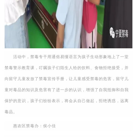
活动中，禁毒专干用通俗易懂语言为孩子生动形象地上了一堂
禁毒警示教育课，叮嘱孩子们陌生人给的饮料、食物拒绝接受，并
向留守儿童发放了禁毒宣传手册，让儿童感受禁毒的危害，留守儿
童对毒品的知识及危害有了进一步的认识，增强了自我抵御和自我
保护的意识，孩子们纷纷表示，将会从自己做起，拒绝诱惑，远离
毒品。
惠农区禁毒办：侯小佳